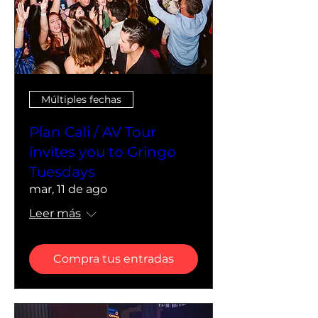
Múltiples fechas
Plan Cali / AV Tour
invites you to Gringo
Tuesdays
mar, 11 de ago
Leer más
Compra tus entradas