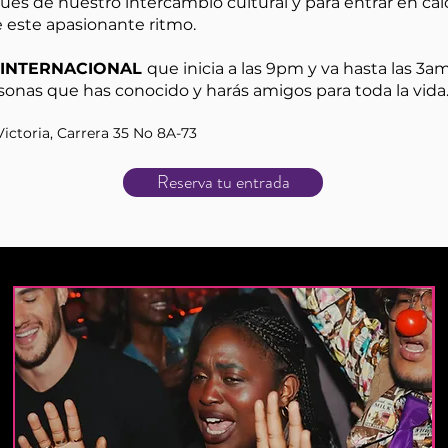
és de nuestro intercambio cultural y para entrar en calo
e este apasionante ritmo.
A INTERNACIONAL
que inicia a las 9pm y va hasta las 3am
rsonas que has conocido y harás amigos para toda la vida
ictoria, Carrera 35 No 8A-73
Reserva tu entrada