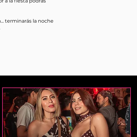
r a la fiesta podrás
... terminarás la noche
.