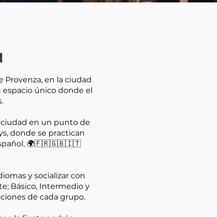
M
e Provenza, en la ciudad
 espacio único donde el
.
la ciudad en un punto de
ys, donde se practican
spañol. 🌍🇫🇷🇬🇧🇮🇹
diomas y socializar con
te; Básico, Intermedio y
aciones de cada grupo.