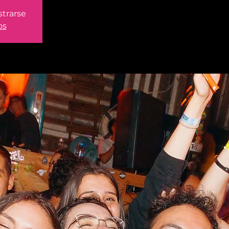
strarse
os