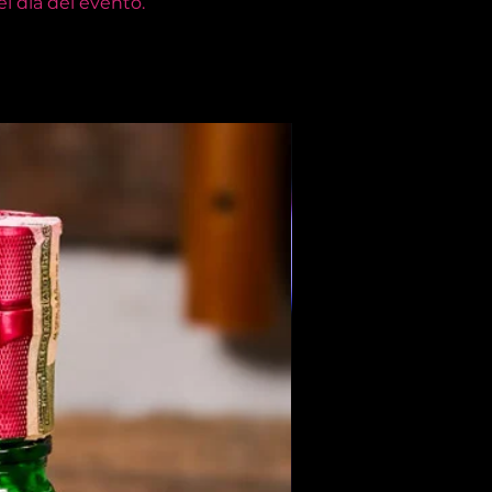
l día del evento.
Members Only