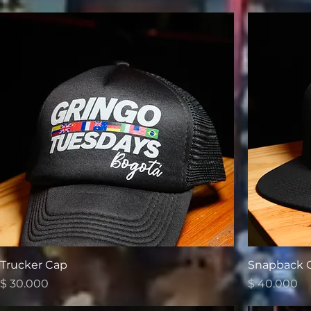
Trucker Cap
Snapback 
Precio
Precio
$ 30.000
$ 40.000