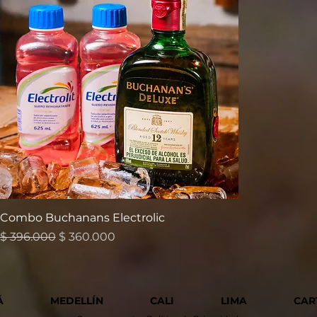
Combo Buchanans Electrolic
Precio
Precio de oferta
$ 396.000
$ 360.000
Á
MEDELLÍN
CALI
LIMA
CAR