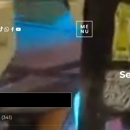
Se
 (341)