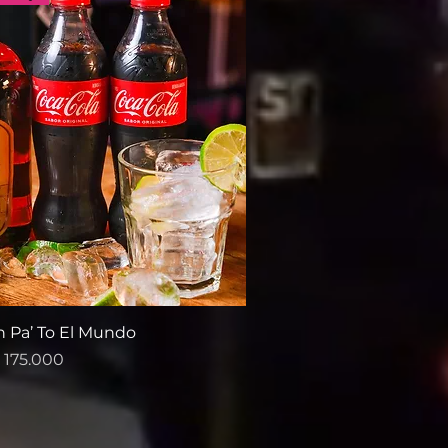
Pa’ To El Mundo
recio de oferta
 175.000