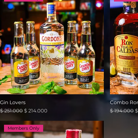
Gin Lovers
Combo Ron 
Precio
Precio de oferta
Precio
P
$ 251.000
$ 214.000
$ 194.000
$
Members Only