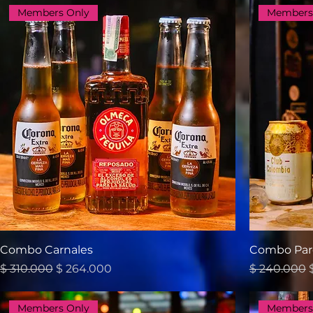
Members Only
Members
Combo Carnales
Combo Par
Precio
Precio de oferta
Precio
$ 310.000
$ 264.000
$ 240.000
Members Only
Members