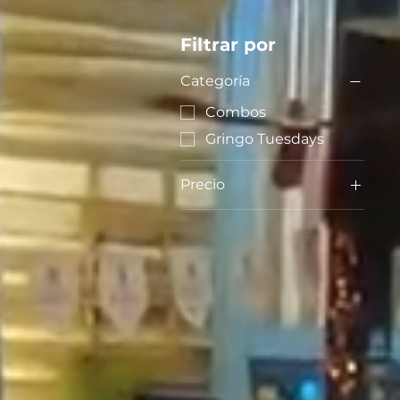
Filtrar por
Categoría
Combos
Gringo Tuesdays
Precio
30.000 COP
360.000 COP