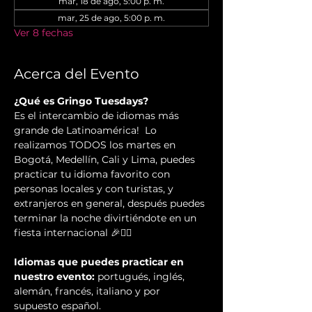
mar, 18 de ago, 5:00 p. m.
mar, 25 de ago, 5:00 p. m.
Ver 8 fechas
Acerca del Evento
¿Qué es Gringo Tuesdays?
Es el intercambio de idiomas más 
grande de Latinoamérica!  Lo 
realizamos TODOS los martes en 
Bogotá, Medellín, Cali y Lima, puedes 
practicar tu idioma favorito con 
personas locales y con turistas, y 
extranjeros en general, después puedes 
terminar la noche divirtiéndote en un 
fiesta internacional 🎉✌🏻️
Idiomas que puedes practicar en 
nuestro evento:
 portugués, inglés, 
alemán, francés, italiano y por 
supuesto español.