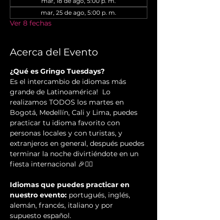
mar, 18 de ago, 5:00 p. m.
mar, 25 de ago, 5:00 p. m.
Ver 8 fechas
Acerca del Evento
¿Qué es Gringo Tuesdays?
Es el intercambio de idiomas más 
grande de Latinoamérica!  Lo 
realizamos TODOS los martes en 
Bogotá, Medellín, Cali y Lima, puedes 
practicar tu idioma favorito con 
personas locales y con turistas, y 
extranjeros en general, después puedes 
terminar la noche divirtiéndote en un 
fiesta internacional 🎉✌🏻️
Idiomas que puedes practicar en 
nuestro evento:
 portugués, inglés, 
alemán, francés, italiano y por 
supuesto español.