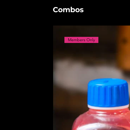
Combos
Members Only