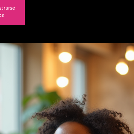
strarse
os