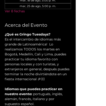
mar, 18 de ago, 5:00 p. m.
mar, 25 de ago, 5:00 p. m.
Ver 8 fechas
Acerca del Evento
¿Qué es Gringo Tuesdays?
Es el intercambio de idiomas más 
grande de Latinoamérica!  Lo 
realizamos TODOS los martes en 
Bogotá, Medellín, Cali y Lima, puedes 
practicar tu idioma favorito con 
personas locales y con turistas, y 
extranjeros en general, después puedes 
terminar la noche divirtiéndote en un 
fiesta internacional 🎉✌🏻️
Idiomas que puedes practicar en 
nuestro evento:
 portugués, inglés, 
alemán, francés, italiano y por 
supuesto español.