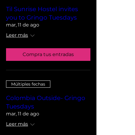
Til Sunrise Hostel invites
you to Gringo Tuesdays
mar, 11 de ago
Leer más
Compra tus entradas
Múltiples fechas
Colombia Outside- Gringo
Tuesdays
mar, 11 de ago
Leer más