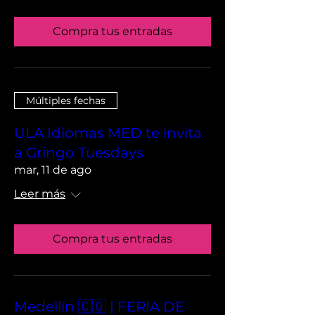
Compra tus entradas
Múltiples fechas
ULA Idiomas MED te invita
a Gringo Tuesdays
mar, 11 de ago
Leer más
Compra tus entradas
Medellín 🇨🇴 | FERIA DE