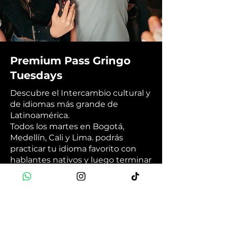
Premium Pass Gringo
Tuesdays
Descubre el Intercambio cultural y
de idiomas más grande de
Latinoamérica.
Todos los martes en Bogotá,
Medellín, Cali y Lima. podrás
practicar tu idioma favorito con
hablantes nativos y luego terminar
la noche en la mejor fiesta
internacional de la ciudad. 🗣️🎉💃🏽
Book Now