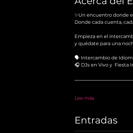
Acerca del 
✨Un encuentro donde el 
Donde cada cuenta, cada 
Empieza en el intercamb
y quédate para una noche
🗣 Intercambio de Idiom
🎧 DJs en Vivo y  Fiesta 
Lee más
Entradas