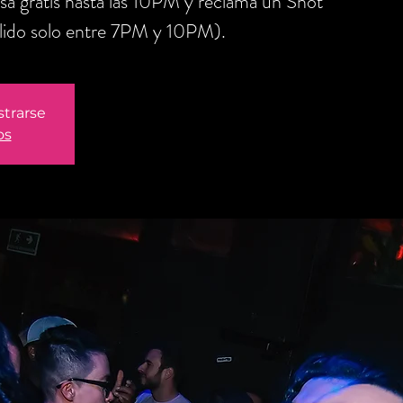
sa gratis hasta las 10PM y reclama un Shot
lido solo entre 7PM y 10PM).
strarse
os