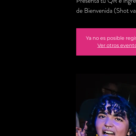
Presenta tu QR e ingre
de Bienvenida (Shot va
Ya no es posible regi
Ver otros event