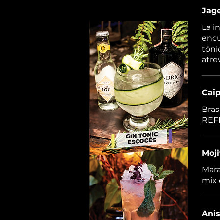
Jage
La i
encu
tóni
atre
Caip
Bras
REF
Moji
Mara
mix
Ani