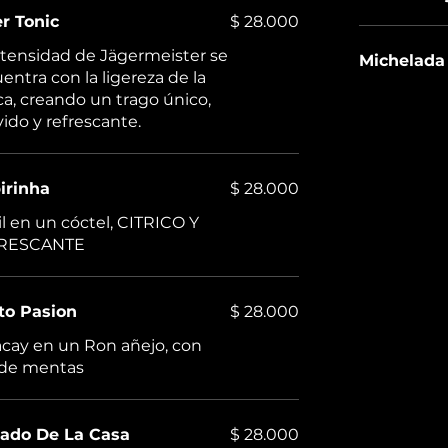
r Tonic
$ 28.000
ntensidad de Jägermeister se
Michelada
entra con la ligereza de la
ca, creando un trago único,
vido y refrescante.
irinha
$ 28.000
il en un cóctel, CITRICO Y
RESCANTE
to Pasion
$ 28.000
cay en un Ron añejo, con
 de mentas
sado De La Casa
$ 28.000