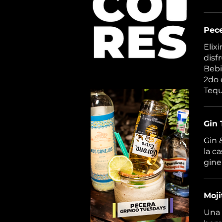
Pec
Elix
disf
Bebi
2do 
Tequ
Gin 
Gin 
la c
gin
Moji
Una 