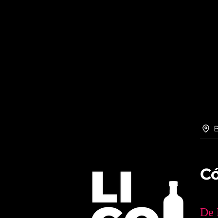
Có
De 