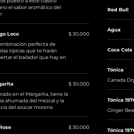
s puesto a este clásico
no el sabor aromático del
Red Bull
r
Agua
go Loco
$ 30.000
ombinación perfecta de
Coca Cola
das típicas que te harán
ertar el bailador que hay en
Tónica
Canada Dr
arita
$ 30.000
irado en el Margarita, tiene la
Tónica 197
a ahumada del mezcal y la
cia del azúcar morena
Ginger Bee
Rose
$ 30.000
Tónica 197