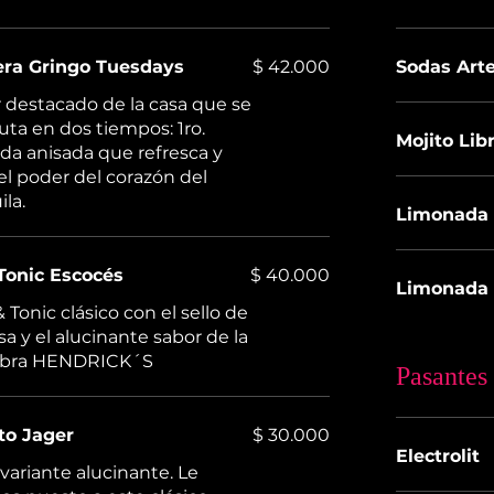
era Gringo Tuesdays
$ 42.000
Sodas Art
ir destacado de la casa que se
ruta en dos tiempos: 1ro.
Mojito Lib
da anisada que refresca y
el poder del corazón del
ila.
Limonada 
Tonic Escocés
$ 40.000
Limonada 
& Tonic clásico con el sello de
asa y el alucinante sabor de la
ebra HENDRICK´S
Pasantes
to Jager
$ 30.000
Electrolit
variante alucinante. Le