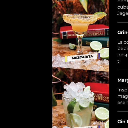
hemo
cuba
Jage
Grin
La c
bebi
desp
ti
Marg
Insp
magi
esen
Gin 