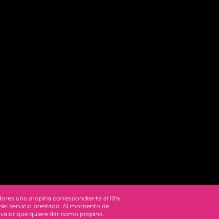
dores una propina correspondiente al 10%
 del servicio prestado. Al momento de
 el valor que quiere dar como propina.