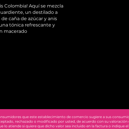
 is Colombia! Aquí se mezcla
guardiente, un destilado a
 de caña de azúcar y anis
una tónica refrescante y
ón macerado
consumidores que este establecimiento de comercio sugiere a sus consumi
r aceptado, rechazado o modificado por usted, de acuerdo con su valoración
que lo atiende si quiere que dicho valor sea incluido en la factura o indique