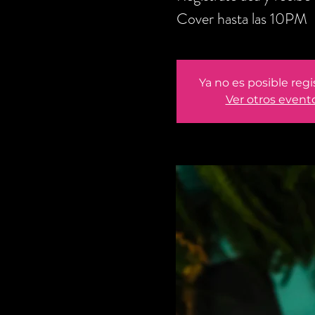
Cover hasta las 10PM
Ya no es posible regi
Ver otros event