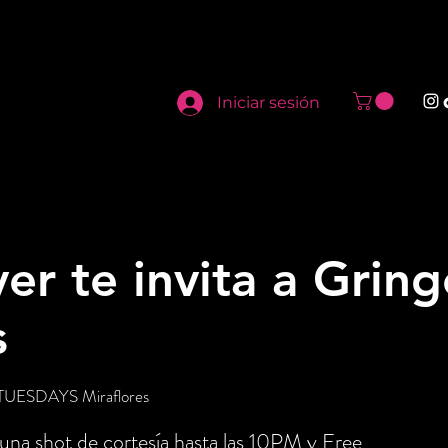
Iniciar sesión
er te invita a Grin
s
UESDAYS Miraflores
 una shot de cortesía hasta las 10PM y Free