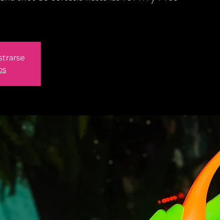
strarse
os