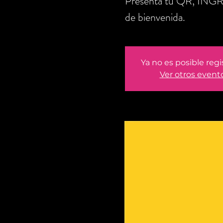
Presenta tu QR, IN
de bienvenida.
Ya no es posible regi
Ver otros event