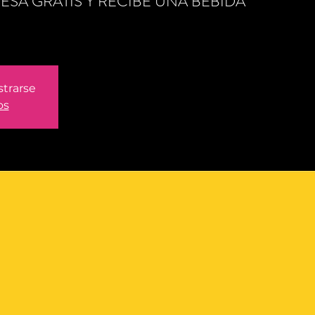
GRESA GRATIS Y RECIBE UNA BEBIDA
strarse
os