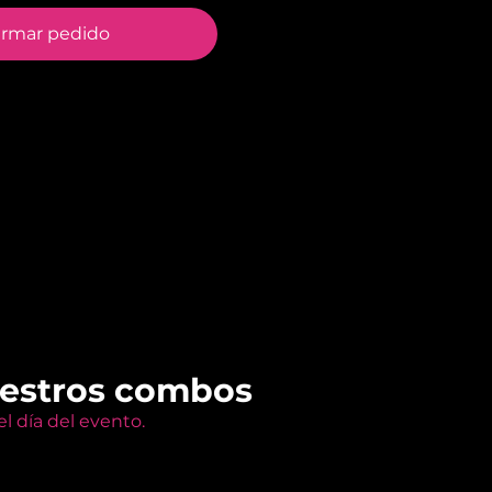
irmar pedido
uestros combos
l día del evento.