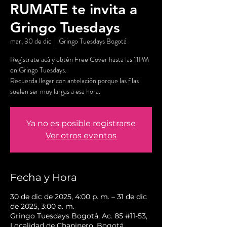
RUMATE te invita a
Gringo Tuesdays
mar, 30 de dic
  |  
Gringo Tuesdays Bogotá
Regístrate acá y obtén Free Cover hasta las 11PM
en Gringo Tuesdays.
Recuerda llegar con antelación porque las filas
suelen ser muy largas a esa hora.
Ya no es posible registrarse
Ver otros eventos
Fecha y Hora
30 de dic de 2025, 4:00 p. m. – 31 de dic
de 2025, 3:00 a. m.
Gringo Tuesdays Bogotá, Ac. 85 #11-53,
Localidad de Chapinero, Bogotá,