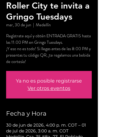
Roller City te invita a
Gringo Tuesdays
mar, 30 de jun
  |  
Medellín
Regístrate aquí y obtén ENTRADA GRATIS hasta
las 11:00 PM en Gringo Tuesdays.
¡Y eso no es todo! Si llegas antes de las 8:00 PM y
presentas tu código QR, ¡te regalamos una bebida
de cortesía!
Ya no es posible registrarse
Ver otros eventos
Fecha y Hora
30 de jun de 2026, 4:00 p. m. COT – 01
de jul de 2026, 3:00 a. m. COT
Medellín, Cra. 35 #8a -73, El Poblado,