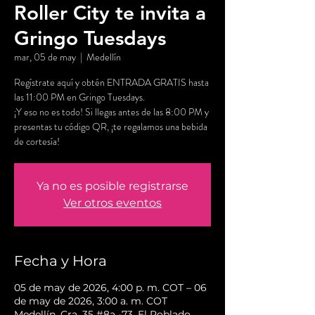
Roller City te invita a
Gringo Tuesdays
mar, 05 de may
  |  
Medellín
Regístrate aquí y obtén ENTRADA GRATIS hasta
las 11:00 PM en Gringo Tuesdays.
¡Y eso no es todo! Si llegas antes de las 8:00 PM y
presentas tu código QR, ¡te regalamos una bebida
de cortesía!
Ya no es posible registrarse
Ver otros eventos
Fecha y Hora
05 de may de 2026, 4:00 p. m. COT – 06
de may de 2026, 3:00 a. m. COT
Medellín, Cra. 35 #8a -73, El Poblado,