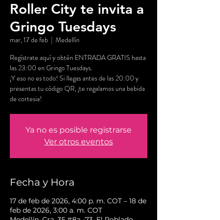
Roller City te invita a
Gringo Tuesdays
mar, 17 de feb
  |  
Medellín
Regístrate aquí y obtén ENTRADA GRATIS hasta
las 23:00 en Gringo Tuesdays.
¡Y eso no es todo! Si llegas antes de las 20:00 y
presentas tu código QR, ¡te regalamos una bebida
de cortesia!
Ya no es posible registrarse
Ver otros eventos
Fecha y Hora
17 de feb de 2026, 4:00 p. m. COT – 18 de
feb de 2026, 3:00 a. m. COT
Medellín, Cra. 35 #8a -73, El Poblado,