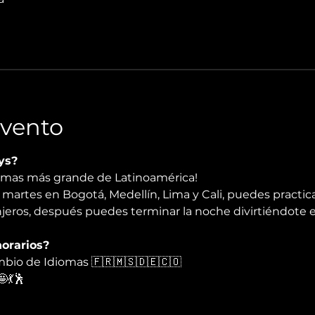
Evento
ys? 
iomas más grande de Latinoamérica!
martes en Bogotá, Medellín, Lima y Cali, puedes practica
njeros, después puedes terminar la noche divirtiéndote e
orarios? 
io de Idiomas 🇫🇷🇲🇸🇩🇪🇨🇴
💃🕺