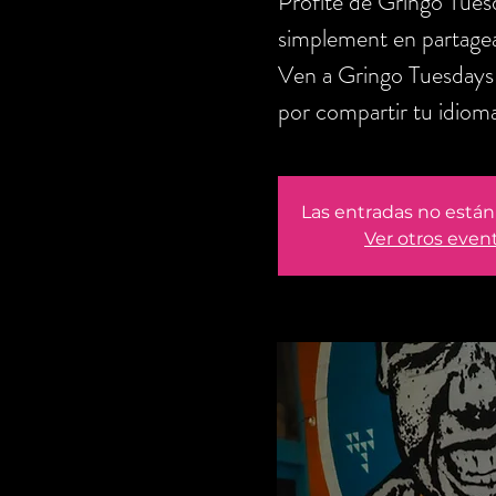
Profite de Gringo Tues
simplement en partagea
Ven a Gringo Tuesdays 
por compartir tu idioma
Las entradas no están 
Ver otros even