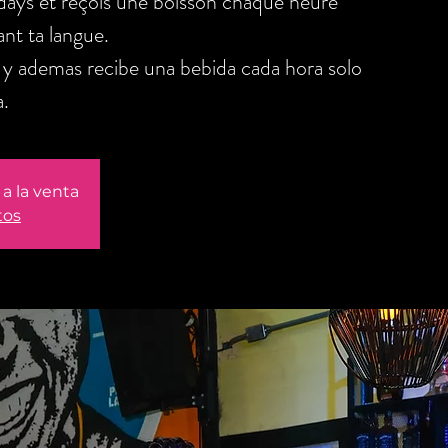
days et reçois une boisson chaque heure
nt ta langue.
y ademas recibe una bebida cada hora solo
.
a la venta
tos