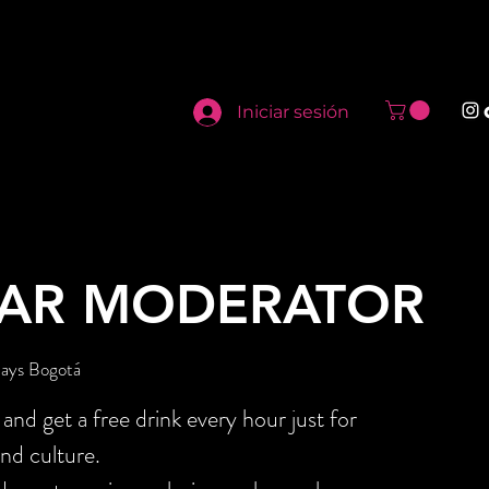
Iniciar sesión
AR MODERATOR
days Bogotá
nd get a free drink every hour just for
nd culture.