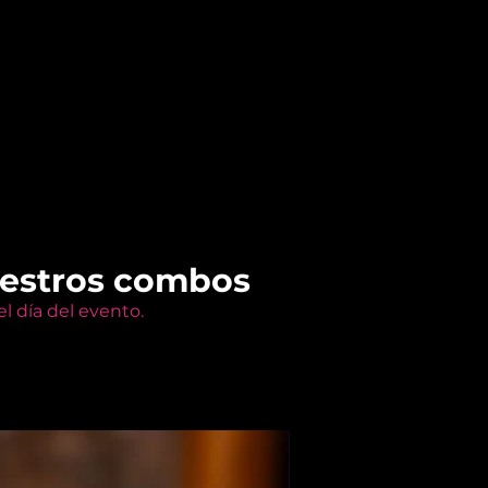
uestros combos
l día del evento.
Members Only