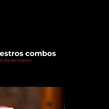
uestros combos
l día del evento.
Members Only