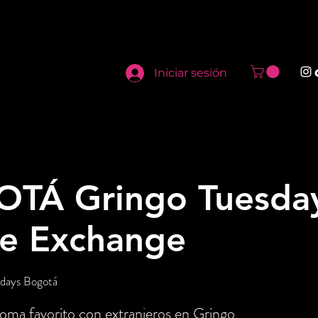
Iniciar sesión
OTÁ Gringo Tuesday
e Exchange
days Bogotá
idioma favorito con extranjeros en Gringo