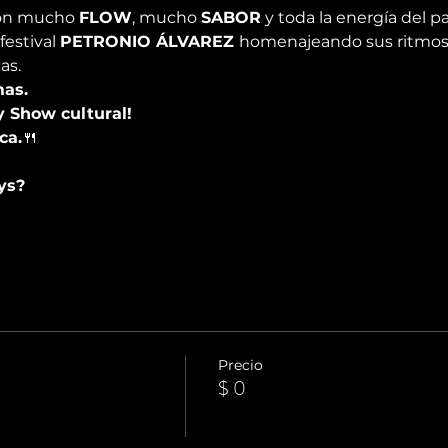
on mucho 
FLOW
, mucho 
SABOR
 y toda la energía del p
estival 
PETRONIO ÁLVAREZ 
homenajeando sus ritmos 
as.
mas.
y Show cultural!
ca.
🍴
ys? 
Precio
$ 0