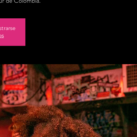
 sur de Colombia.
strarse
os