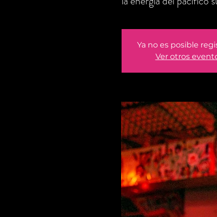
la energía del pacifico
Ya no es posible regi
Ver otros event