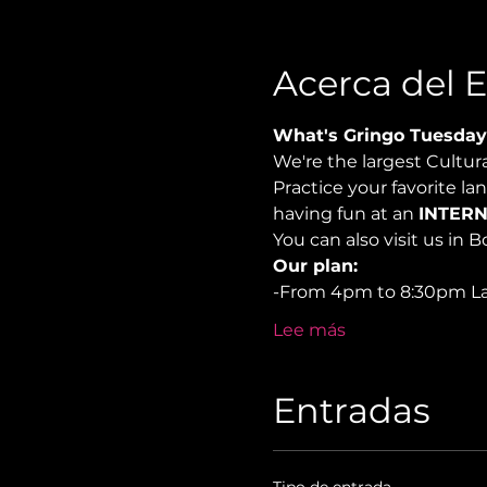
Acerca del 
What's Gringo Tuesday
We're the largest Cultu
Practice your favorite la
having fun at an 
INTERN
You can also visit us in B
Our plan:
-From 4pm to 8:30pm L
Lee más
Entradas
Tipo de entrada