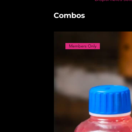
Combos
Members Only