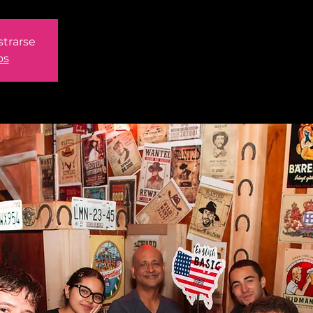
strarse
os