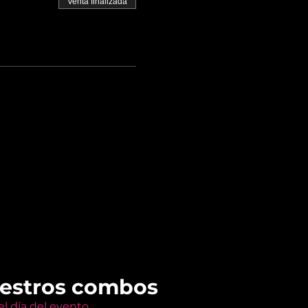
Venta finalizada
uestros combos
l día del evento.