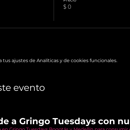
$ 0
tus ajustes de Analíticas y de cookies funcionales.
te evento
de a Gringo Tuesdays con n
o en Gringo Tuesdays Bogotás y Medellín para consumir e