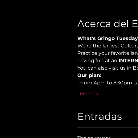
Acerca del 
What's Gringo Tuesday
We're the largest Cultu
Practice your favorite la
having fun at an 
INTERN
You can also visit us in B
Our plan:
-From 4pm to 8:30pm L
Lee más
Entradas
Tipo de entrada