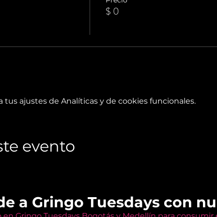
$ 0
tus ajustes de Analíticas y de cookies funcionales.
te evento
de a Gringo Tuesdays con n
o en Gringo Tuesdays Bogotás y Medellín para consumir e