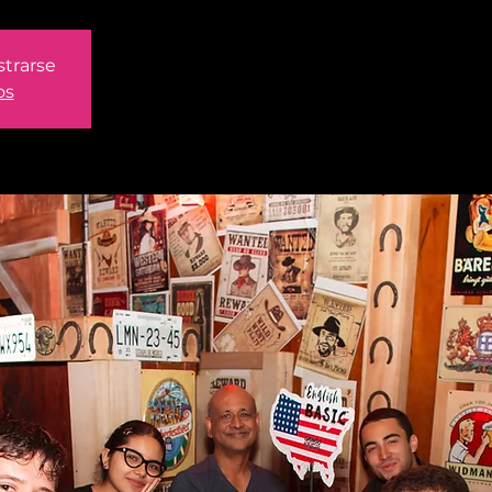
strarse
os