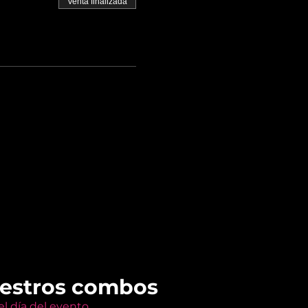
Venta finalizada
uestros combos
l día del evento.