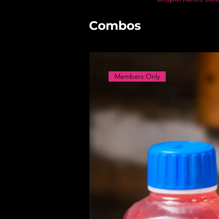
Combos
Members Only