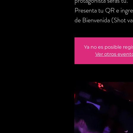
protagonista serás tú.
Presenta tu QR e ingre
de Bienvenida (Shot va
Ya no es posible regi
Ver otros event