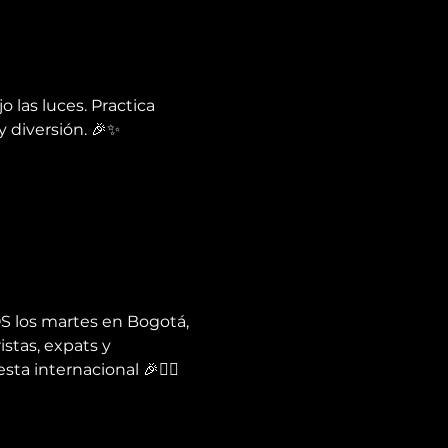
las luces. Practica 
y diversión. 🎉✨
S los martes en Bogotá, 
stas, expats y 
a internacional 🎉✌🏻️  