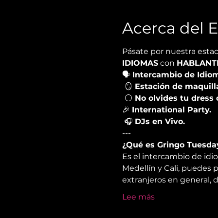
Acerca del 
Pásate por nuestra estac
IDIOMAS
 con 
HABLANT
🗣 
Intercambio de Idiom
🪞
 Estación de maquilla
⚪️
 No olvides tu dress
🎉 
International Party.
 🎧 
DJs en Vivo.
---
¿Qué es Gringo Tuesday
Es el intercambio de id
Medellín y Cali, puedes p
extranjeros en general, d
Lee más