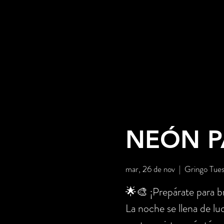
NEÓN PA
mar, 26 de nov
  |  
Gringo Tues
🌟🎨 ¡Prepárate para br
La noche se llena de lu