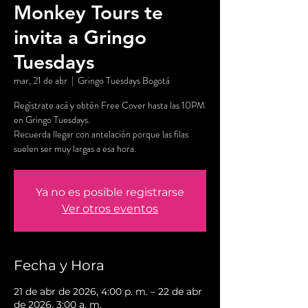
Monkey Tours te
invita a Gringo
Tuesdays
mar, 21 de abr
  |  
Gringo Tuesdays Bogotá
Regístrate acá y obtén Free Cover hasta las 10PM
en Gringo Tuesdays.
Recuerda llegar con antelación porque las filas
suelen ser muy largas a esa hora.
Ya no es posible registrarse
Ver otros eventos
Fecha y Hora
21 de abr de 2026, 4:00 p. m. – 22 de abr
de 2026, 3:00 a. m.