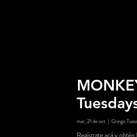
MONKEY 
Tuesday
mar, 21 de oct
  |  
Gringo Tues
Regístrate acá y obtén