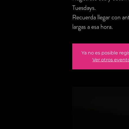
Tuesdays.
Recuerda llegar con ant
largas a esa hora.
Ya no es posible regi
Ver otros event