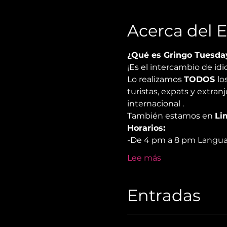
Acerca del 
¿Qué es Gringo Tuesda
¡Es el intercambio de id
Lo realizamos 
TODOS 
lo
turistas, expats y extra
internacional .
También estamos en 
Li
Horarios:
-De 4 pm a 8 pm Langua
Lee más
Entradas