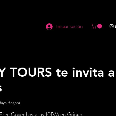
Iniciar sesión
TOURS te invita a
s
days Bogotá
 Free Cover hasta las 10PM en Gringo