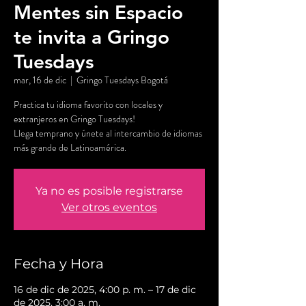
Mentes sin Espacio
te invita a Gringo
Tuesdays
mar, 16 de dic
  |  
Gringo Tuesdays Bogotá
Practica tu idioma favorito con locales y
extranjeros en Gringo Tuesdays!
Llega temprano y únete al intercambio de idiomas
más grande de Latinoamérica.
Ya no es posible registrarse
Ver otros eventos
Fecha y Hora
16 de dic de 2025, 4:00 p. m. – 17 de dic
de 2025, 3:00 a. m.