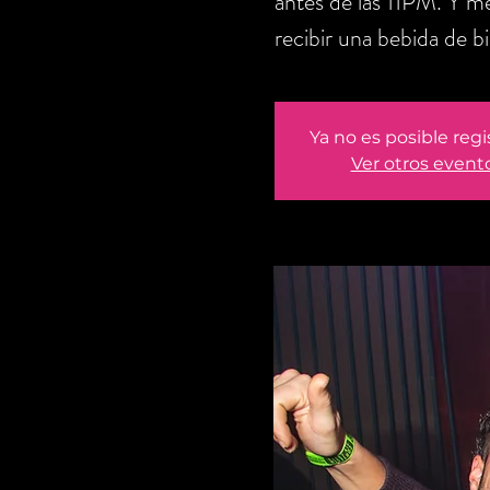
antes de las 11PM. Y me
recibir una bebida de b
Ya no es posible regi
Ver otros event