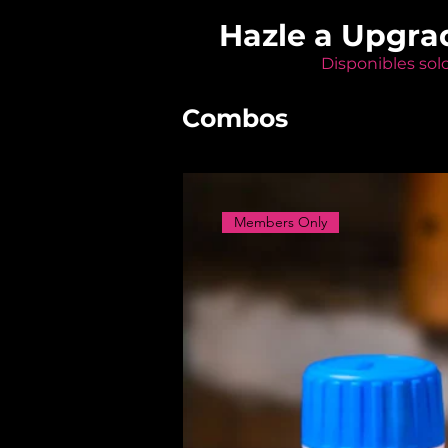
Hazle a Upgra
Disponibles sol
Combos
Members Only