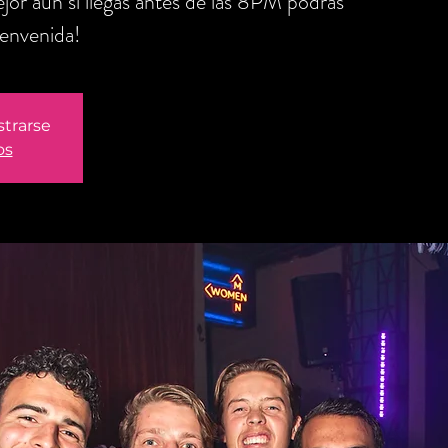
jor aún si llegas antes de las 8PM podrás
ienvenida!
strarse
os