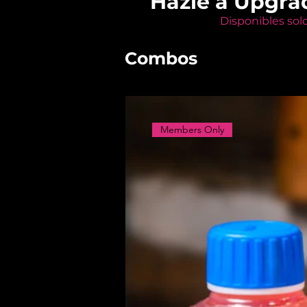
Hazle a Upgra
Disponibles sol
Combos
Members Only