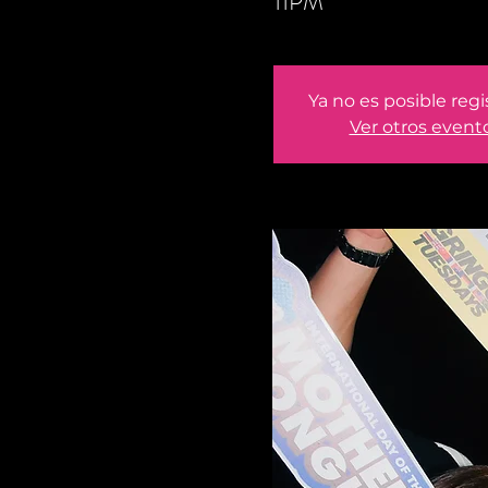
11PM
Ya no es posible regi
Ver otros event