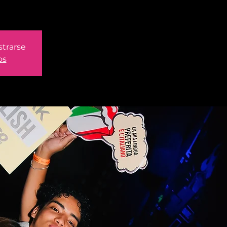
strarse
os