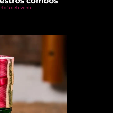
uestros combos
l día del evento.
Members Only