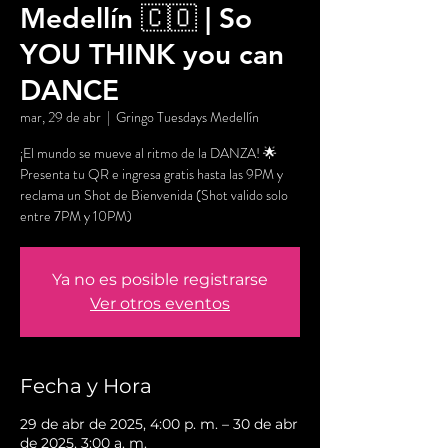
Medellín 🇨🇴 | So
YOU THINK you can
DANCE
mar, 29 de abr
  |  
Gringo Tuesdays Medellín
¡El mundo se mueve al ritmo de la DANZA! 🌟
Presenta tu QR e ingresa gratis hasta las 9PM y
reclama un Shot de Bienvenida (Shot valido solo
entre 7PM y 10PM)
Ya no es posible registrarse
Ver otros eventos
Fecha y Hora
29 de abr de 2025, 4:00 p. m. – 30 de abr
de 2025, 3:00 a. m.