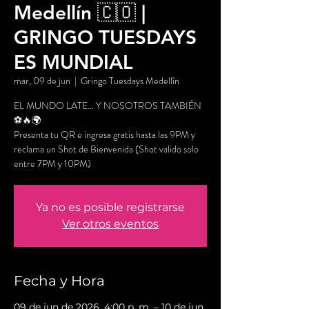
Medellín 🇨🇴 |
GRINGO TUESDAYS
ES MUNDIAL
mar, 09 de jun
  |  
Gringo Tuesdays Medellín
EL MUNDO LATE… Y NOSOTROS TAMBIÉN
⚽🔥🌍
Presenta tu QR e ingresa gratis hasta las 9PM y
reclama un Shot de Bienvenida (Shot valido solo
entre 7PM y 10PM)
Ya no es posible registrarse
Ver otros eventos
Fecha y Hora
09 de jun de 2026, 4:00 p. m. – 10 de jun