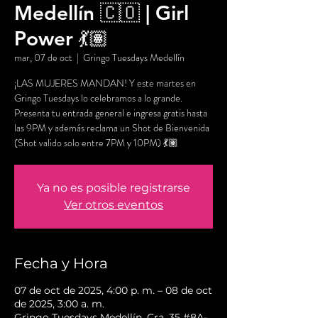
Medellín 🇨🇴 | Girl
Power 💃🏽
mar, 07 de oct
  |  
Gringo Tuesdays Medellín
¡LAS MUJERES MANDAN! Y este martes en
Gringo Tuesdays lo celebramos a lo grande.
Presenta tu entrada general e ingresa gratis hasta
las 9PM y además reclama un Shot de Bienvenida
(Shot valido solo entre 7PM y 10PM) 💃🏽
Ya no es posible registrarse
Ver otros eventos
Fecha y Hora
07 de oct de 2025, 4:00 p. m. – 08 de oct
de 2025, 3:00 a. m.
Gringo Tuesdays Medellín, Cra. 35 #8A-