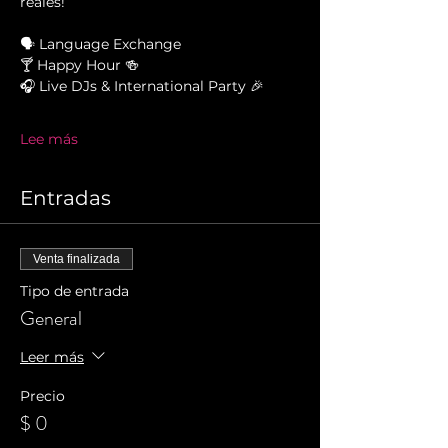
reales!
🗣️ Language Exchange
🍸 Happy Hour 🍻
🎧 Live DJs & International Party 🎉
Lee más
Entradas
Venta finalizada
Tipo de entrada
General
Leer más
Precio
$ 0