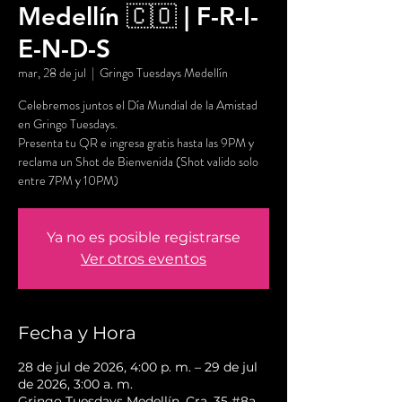
Medellín 🇨🇴 | F-R-I-
E-N-D-S
mar, 28 de jul
  |  
Gringo Tuesdays Medellín
Celebremos juntos el Día Mundial de la Amistad
en Gringo Tuesdays.
Presenta tu QR e ingresa gratis hasta las 9PM y
reclama un Shot de Bienvenida (Shot valido solo
entre 7PM y 10PM)
Ya no es posible registrarse
Ver otros eventos
Fecha y Hora
28 de jul de 2026, 4:00 p. m. – 29 de jul
de 2026, 3:00 a. m.
Gringo Tuesdays Medellín, Cra. 35 #8a