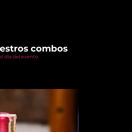
uestros combos
l día del evento.
Members Only