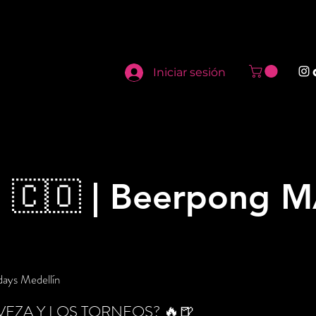
Iniciar sesión
n 🇨🇴 | Beerpong 
ays Medellín
VEZA Y LOS TORNEOS? 🔥🍺