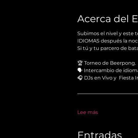
Acerca del 
Subimos el nivel y este 
IDIOMAS después la noche
Si tú y tu parcero de bat
🏆 Torneo de Beerpong.
🗣 Intercambio de idiom
🎧 DJs en Vivo y  Fiesta 
Lee más
Entradas