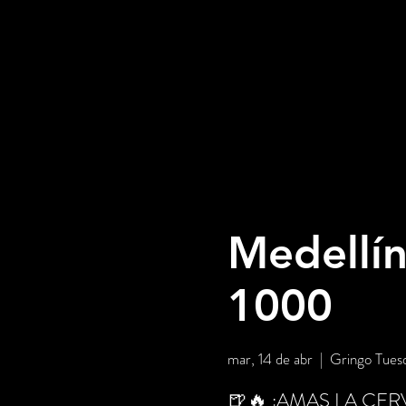
Medellí
1000
mar, 14 de abr
  |  
Gringo Tuesd
🍺🔥 ¿AMAS LA CER