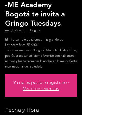
-ME Academy
Bogotá te invita a
Gringo Tuesdays
mar, 09 de jun
  |  
Bogotá
El intercambio de idiomas más grande de
Latinoamérica. 💬🎉🥳
Todos los martes en Bogotá, Medellín, Cali y Lima,
podrás practicar tu idioma favorito con hablantes
nativos y luego terminar la noche en la mejor fiesta
internacional de la ciudad.
Ya no es posible registrarse
Ver otros eventos
Fecha y Hora