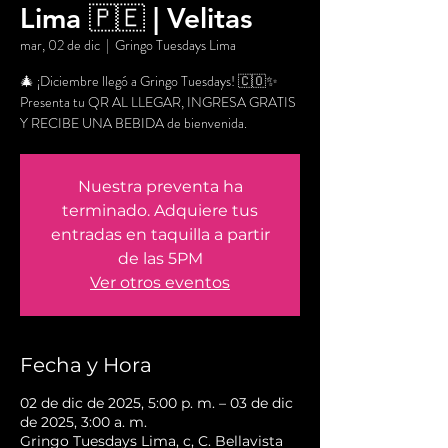
Lima 🇵🇪 | Velitas
mar, 02 de dic
  |  
Gringo Tuesdays Lima
🎄 ¡Diciembre llegó a Gringo Tuesdays! 🇨🇴✨
Presenta tu QR AL LLEGAR, INGRESA GRATIS
Y RECIBE UNA BEBIDA de bienvenida.
Nuestra preventa ha
terminado. Adquiere tus
entradas en taquilla a partir
de las 5PM
Ver otros eventos
Fecha y Hora
02 de dic de 2025, 5:00 p. m. – 03 de dic
de 2025, 3:00 a. m.
Gringo Tuesdays Lima, c, C. Bellavista