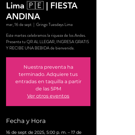
Lima 🇵🇪 | FIESTA
ANDINA
mar, 16 de sept
  |  
Gringo Tuesdays Lima
Este martes celebramos la riqueza de los Andes.
Presenta tu QR AL LLEGAR, INGRESA GRATIS
Y RECIBE UNA BEBIDA de bienvenida.
Nuestra preventa ha
terminado. Adquiere tus
entradas en taquilla a partir
de las 5PM
Ver otros eventos
Fecha y Hora
16 de sept de 2025, 5:00 p. m. – 17 de