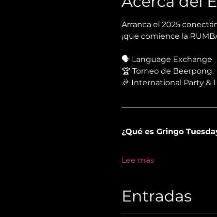
Acerca del 
Arranca el 2025 conectá
¡que comience la RUMBA
🗣 Language Exchange                    
🏆 Torneo de Beerpong.
🎉 International Party & 
¿Qué es Gringo Tuesda
Lee más
Entradas