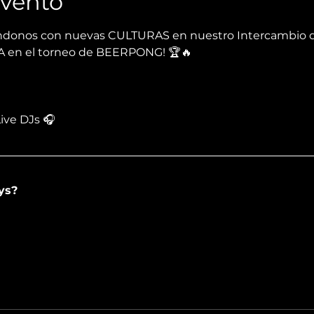
Evento
ndonos con nuevas CULTURAS en nuestro Intercambio de
 en el torneo de BEERPONG! 🏆🔥
                                                                                 
Live DJs 🎧
ys?