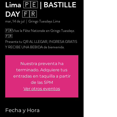
Lima 🇵🇪 | BASTILLE
DAY 🇫🇷
mar, 14 de jul
  |  
Gringo Tuesdays Lima
🇫🇷Vive la Fête Nationale en Gringo Tuesdays
🇫🇷
Presenta tu QR AL LLEGAR, INGRESA GRATIS
Y RECIBE UNA BEBIDA de bienvenida.
Nuestra preventa ha
terminado. Adquiere tus
entradas en taquilla a partir
de las 5PM
Ver otros eventos
Fecha y Hora