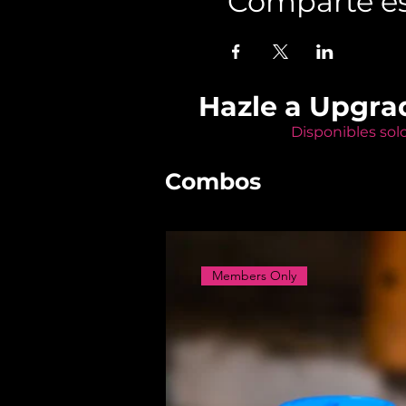
Comparte es
Hazle a Upgra
Disponibles sol
Combos
Members Only