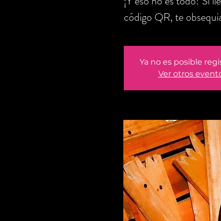
¡Y eso no es todo! Si l
código QR, te obsequi
Ya no es posible regi
Ver otros event