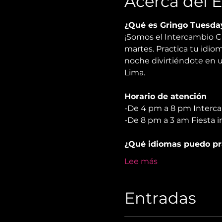
Acerca del 
¿Qué es Gringo Tuesda
¡Somos el Intercambio C
martes. Practica tu idioma
noche divirtiéndote en u
Lima.
Horario de atención
-De 4 pm a 8 pm Interc
-De 8 pm a 3 am Fiesta i
¿Qué idiomas puedo pr
Lee más
Entradas