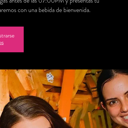
legas antes de las 07:00PM y presentas tu
aremos con una bebida de bienvenida.
strarse
os