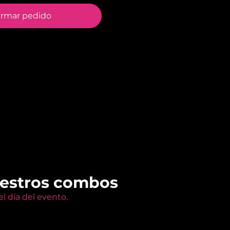
irmar pedido
uestros combos
l día del evento.