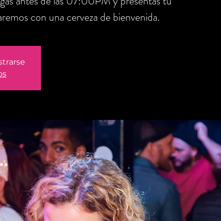
legas antes de las 07:00PM y presentas tu
aremos con una cerveza de bienvenida.
strarse
os