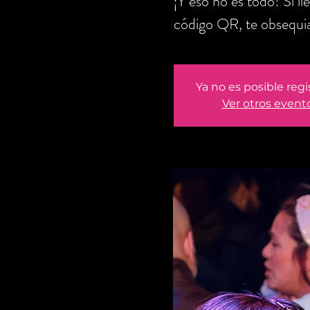
¡Y eso no es todo! Si l
código QR, te obsequi
Ya no es posible regi
Ver otros event