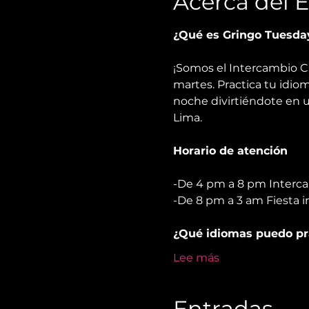
Acerca del 
¿Qué es Gringo Tuesda
¡Somos el Intercambio C
martes. Practica tu idioma
noche divirtiéndote en u
Lima.
Horario de atención
-De 4 pm a 8 pm Interc
-De 8 pm a 3 am Fiesta i
¿Qué idiomas puedo pr
Lee más
Entradas