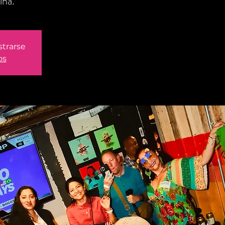
ina.
strarse
os