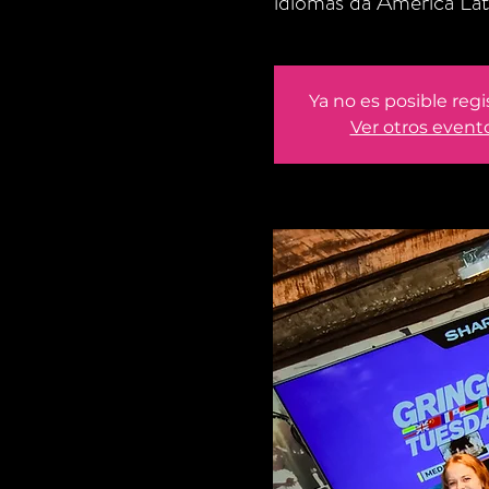
idiomas da América Lat
Ya no es posible regi
Ver otros event