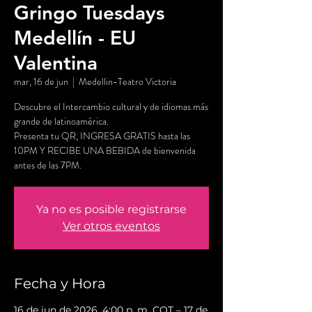
Gringo Tuesdays
Medellín - EU
Valentina
mar, 16 de jun
  |  
Medellin-Teatro Victoria
Descubre el Intercambio cultural y de idiomas más
grande de latinoamérica.
Presenta tu QR, INGRESA GRATIS hasta las
10PM Y RECIBE UNA BEBIDA de bienvenida
antes de las 7PM.
Ya no es posible registrarse
Ver otros eventos
Fecha y Hora
16 de jun de 2026, 4:00 p. m. COT – 17 de