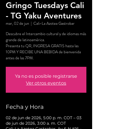
Gringo Tuesdays Cali
- TG Yaku Aventures
mar, 02 de jun
  |  
Cali-La Azotea Gastrobar
Descubre el Intercambio cultural y de idiomas más
grande de latinoamérica.
Presenta tu QR, INGRESA GRATIS hasta las
10PM Y RECIBE UNA BEBIDA de bienvenida
antes de las 7PM.
Ya no es posible registrarse
Ver otros eventos
Fecha y Hora
02 de jun de 2026, 5:00 p. m. COT – 03
de jun de 2026, 3:00 a. m. COT
Cali-La Azotea Gastrobar, Av 6 N #16 -