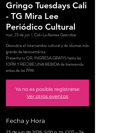
Gringo Tuesdays Cali
- TG Mira Lee
Periódico Cultural
mar, 23 de jun
  |  
Cali-La Azotea Gastrobar
Descubre el Intercambio cultural y de idiomas más
grande de latinoamérica.
Presenta tu QR, INGRESA GRATIS hasta las
10PM Y RECIBE UNA BEBIDA de bienvenida
antes de las 7PM.
Ya no es posible registrarse
Ver otros eventos
Fecha y Hora
23 de jun de 2026, 5:00 p. m. COT – 24