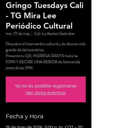
Gringo Tuesdays Cali
- TG Mira Lee
Periódico Cultural
mar, 19 de may
  |  
Cali-La Azotea Gastrobar
Descubre el Intercambio cultural y de idiomas más
grande de latinoamérica.
Presenta tu QR, INGRESA GRATIS hasta las
10PM Y RECIBE UNA BEBIDA de bienvenida
antes de las 7PM.
Ya no es posible registrarse
Ver otros eventos
Fecha y Hora
19 de may de 2026, 5:00 p. m. COT – 20