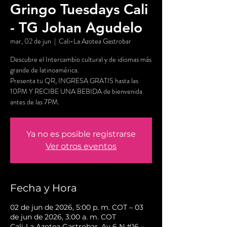
Gringo Tuesdays Cali
- TG Johan Agudelo
mar, 02 de jun
  |  
Cali-La Azotea Gastrobar
Descubre el Intercambio cultural y de idiomas más
grande de latinoamérica.
Presenta tu QR, INGRESA GRATIS hasta las
10PM Y RECIBE UNA BEBIDA de bienvenida
antes de las 7PM.
Ya no es posible registrarse
Ver otros eventos
Fecha y Hora
02 de jun de 2026, 5:00 p. m. COT – 03
de jun de 2026, 3:00 a. m. COT
Cali-La Azotea Gastrobar, Av 6 N #16 -